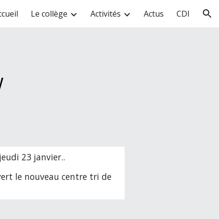
ccueil
Le collège
Activités
Actus
CDI
ion
y
jeudi 23 janvier..
ert le nouveau centre tri de 