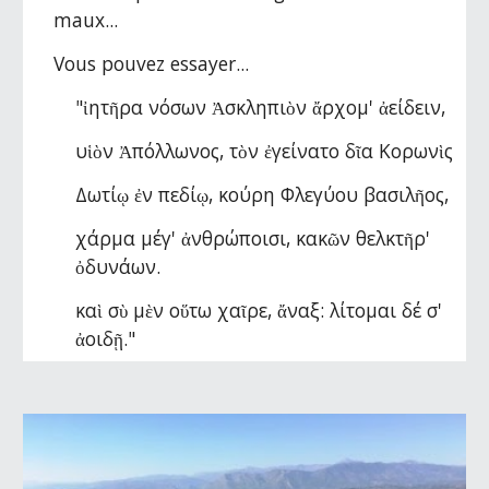
maux...
Vous pouvez essayer...
"ἰητῆρα νόσων Ἀσκληπιὸν ἄρχομ' ἀείδειν,
υἱὸν Ἀπόλλωνος, τὸν ἐγείνατο δῖα Κορωνὶς
Δωτίῳ ἐν πεδίῳ, κούρη Φλεγύου βασιλῆος,
χάρμα μέγ' ἀνθρώποισι, κακῶν θελκτῆρ' 
ὀδυνάων.
καὶ σὺ μὲν οὕτω χαῖρε, ἄναξ: λίτομαι δέ σ' 
ἀοιδῇ."