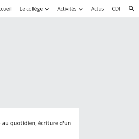
ccueil
Le collège
Activités
Actus
CDI
ion
e au quotidien, écriture d'un