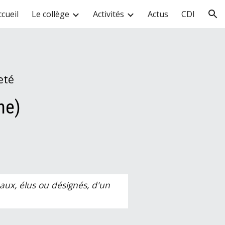
ccueil
Le collège
Activités
Actus
CDI
ion
eté
ne)
aux, élus ou désignés, d'un