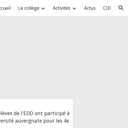
ccueil
Le collège
Activités
Actus
CDI
ion
élèves de l'EDD ont participé à
iversité auvergnate pour les 4e