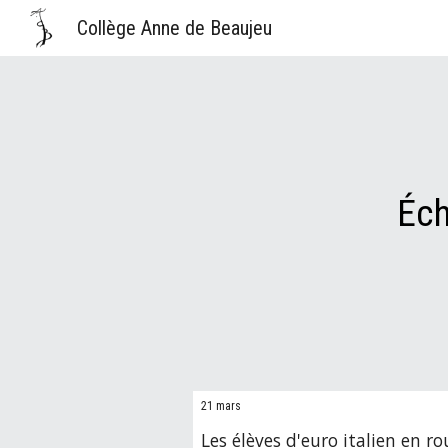
Collège Anne de Beaujeu
Sk
Éch
21
mars
Les élèves d
'e
uro italien en r