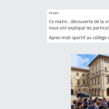
24 mars
C
e matin , découverte de la vi
nous ont expliqué les particula
Apres
-
midi sportif au collège 