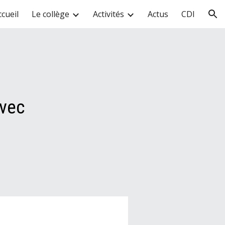
ccueil
Le collège
Activités
Actus
CDI
ion
avec