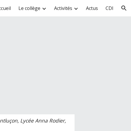
ccueil
Le collège
Activités
Actus
CDI
ion
ntluçon, Lycée Anna Rodier,