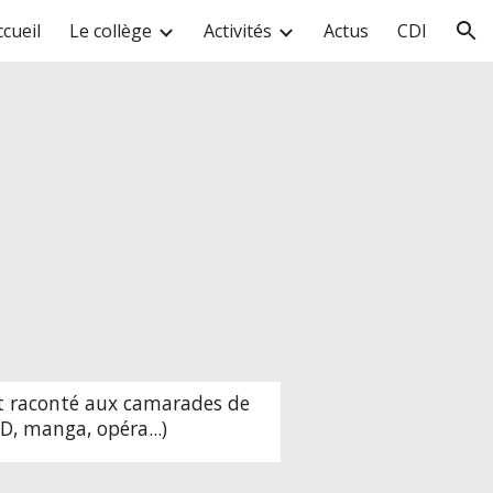
ccueil
Le collège
Activités
Actus
CDI
ion
nt raconté aux camarades de 
D, manga, opéra...)