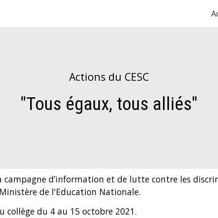
A
ip to main content
Skip to navigat
Actions du CESC
"Tous égaux, tous alliés"
a c
ampagne d’information et de lutte contre les discr
Ministère de l'
Education Nationale.
u collège du 
4 au 15 octobre 2021.