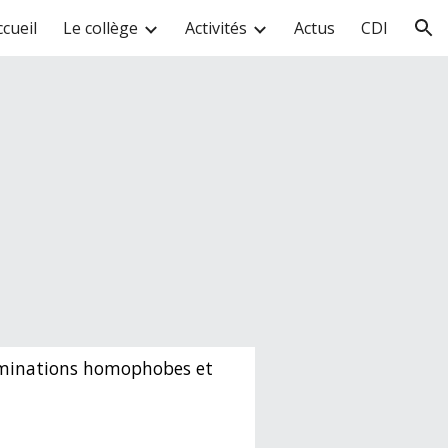
ccueil
Le collège
Activités
Actus
CDI
ion
iminations homophobes et 